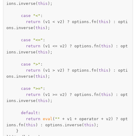
ions.inverse(
this
);

case
"<"
:

return
 (v1 < v2) ? options.fn(
this
) : opti
ons.inverse(
this
);

case
"<="
:

return
 (v1 <= v2) ? options.fn(
this
) : opt
ions.inverse(
this
);

case
">"
:

return
 (v1 > v2) ? options.fn(
this
) : opti
ons.inverse(
this
);

case
">="
:

return
 (v1 >= v2) ? options.fn(
this
) : opt
ions.inverse(
this
);

default
:

return
eval
(
""
 + v1 + operator + v2) ? opt
ions.fn(
this
) : options.inverse(
this
);

    }
