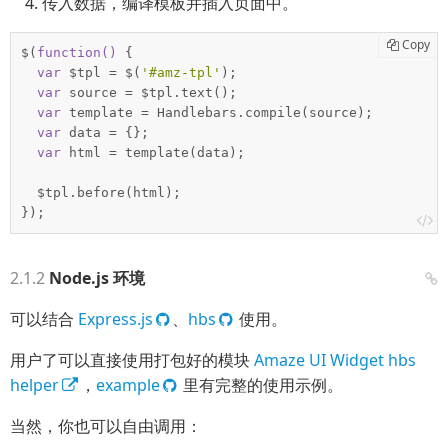
传入数据，编译模板并插入页面中。
Copy
$(
function
(
) 
{

var
 $tpl = $(
'#amz-tpl'
);

var
 source = $tpl.text();

var
 template = Handlebars.compile(source);

var
 data = {};

var
 html = template(data);

  $tpl.before(html);

});
Node.js 环境
可以结合
Express.js
、
hbs
使用。
用户了可以直接使用打包好的模块
Amaze UI Widget hbs
helper
，
example
里有完整的使用示例。
当然，你也可以自由调用：