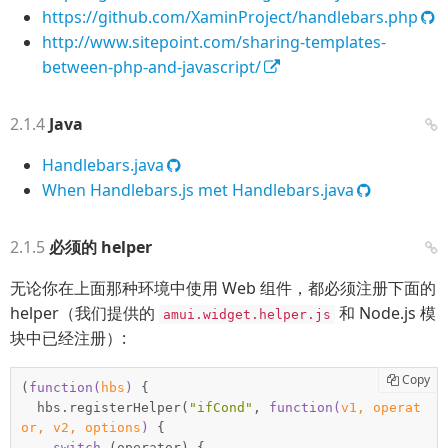
https://github.com/XaminProject/handlebars.php
http://www.sitepoint.com/sharing-templates-
between-php-and-javascript/
Java
Handlebars.java
When Handlebars.js met Handlebars.java
必须的 helper
无论你在上面那种环境中使用 Web 组件，都必须注册下面的
helper（我们提供的
和 Node.js 模
amui.widget.helper.js
块中已经注册）:
Copy
(
function
(
hbs
) 
{

  hbs.registerHelper(
"ifCond"
, 
function
(
v1, operat
or, v2, options
) 
{

switch
 (operator) {
