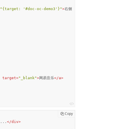
"{target: '#doc-oc-demo3'}"
>
右侧
target
=
"_blank"
>
网易音乐
</
a
>
Copy
...
</
div
>