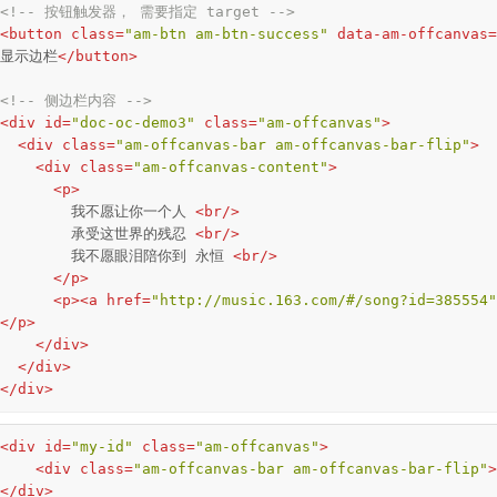
<!-- 按钮触发器， 需要指定 target -->
<
button
class
=
"am-btn am-btn-success"
data-am-offcanvas
=
显示边栏
</
button
>
<!-- 侧边栏内容 -->
<
div
id
=
"doc-oc-demo3"
class
=
"am-offcanvas"
>
<
div
class
=
"am-offcanvas-bar am-offcanvas-bar-flip"
>
<
div
class
=
"am-offcanvas-content"
>
<
p
>
        我不愿让你一个人 
<
br
/>
        承受这世界的残忍 
<
br
/>
        我不愿眼泪陪你到 永恒 
<
br
/>
</
p
>
<
p
>
<
a
href
=
"http://music.163.com/#/song?id=385554"
</
p
>
</
div
>
</
div
>
</
div
>
<
div
id
=
"my-id"
class
=
"am-offcanvas"
>
<
div
class
=
"am-offcanvas-bar am-offcanvas-bar-flip"
>
</
div
>