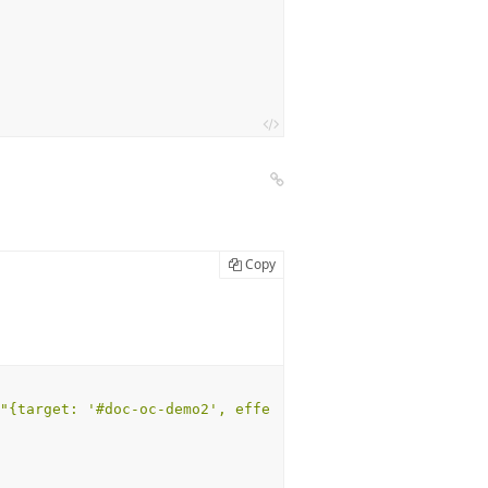
Copy
"{target: '#doc-oc-demo2', effe