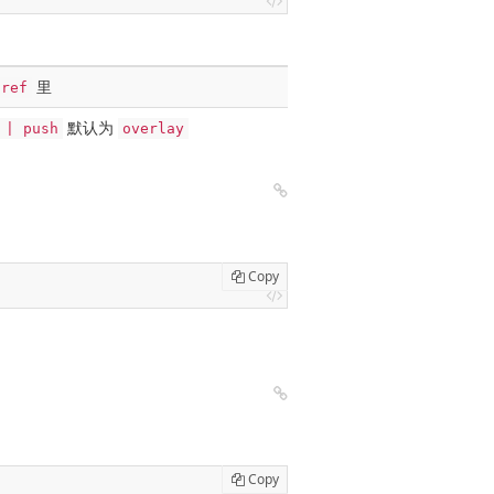
里
href
默认为
 | push
overlay
Copy
Copy