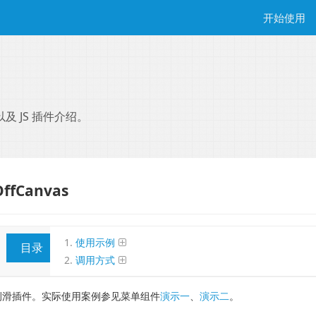
开始使用
以及 JS 插件介绍。
OffCanvas
使用示例
目录
调用方式
侧滑插件。实际使用案例参见菜单组件
演示一
、
演示二
。