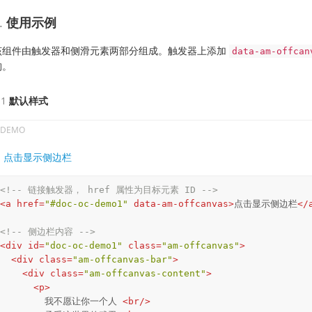
使用示例
该组件由触发器和侧滑元素两部分组成。触发器上添加
data-am-offcan
构。
默认样式
点击显示侧边栏
<!-- 链接触发器， href 属性为目标元素 ID -->
<
a
href
=
"#doc-oc-demo1"
data-am-offcanvas
>
点击显示侧边栏
</
<!-- 侧边栏内容 -->
<
div
id
=
"doc-oc-demo1"
class
=
"am-offcanvas"
>
<
div
class
=
"am-offcanvas-bar"
>
<
div
class
=
"am-offcanvas-content"
>
<
p
>
        我不愿让你一个人 
<
br
/>