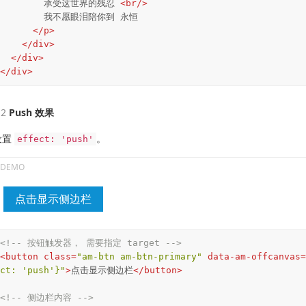
        承受这世界的残忍 
<
br
/>
        我不愿眼泪陪你到 永恒

</
p
>
</
div
>
</
div
>
</
div
>
Push 效果
设置
。
effect: 'push'
点击显示侧边栏
<!-- 按钮触发器， 需要指定 target -->
<
button
class
=
"am-btn am-btn-primary"
data-am-offcanvas
=
ct: 'push'}"
>
点击显示侧边栏
</
button
>
<!-- 侧边栏内容 -->