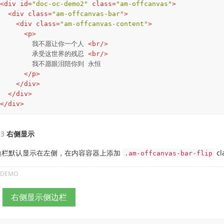
<
div
id
=
"doc-oc-demo2"
class
=
"am-offcanvas"
>
<
div
class
=
"am-offcanvas-bar"
>
<
div
class
=
"am-offcanvas-content"
>
<
p
>
        我不愿让你一个人 
<
br
/>
        承受这世界的残忍 
<
br
/>
        我不愿眼泪陪你到 永恒

</
p
>
</
div
>
</
div
>
</
div
>
右侧显示
边栏默认显示在左侧，在内容容器上添加
c
.am-offcanvas-bar-flip
右侧显示侧边栏