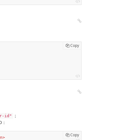
Copy
；
r-id"
D：
Copy
n
>