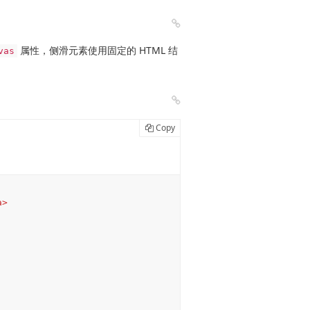
属性，侧滑元素使用固定的 HTML 结
vas
Copy
a
>