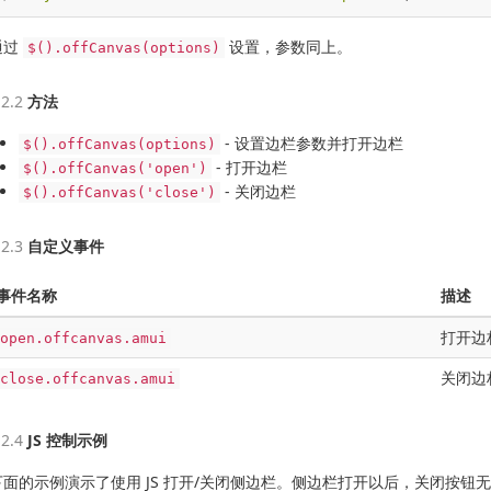
通过
设置，参数同上。
$().offCanvas(options)
方法
- 设置边栏参数并打开边栏
$().offCanvas(options)
- 打开边栏
$().offCanvas('open')
- 关闭边栏
$().offCanvas('close')
自定义事件
事件名称
描述
打开边
open.offcanvas.amui
关闭边
close.offcanvas.amui
JS 控制示例
下面的示例演示了使用 JS 打开/关闭侧边栏。侧边栏打开以后，关闭按