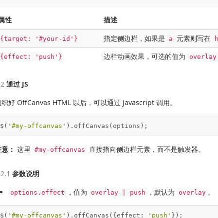
属性
描述
指定侧边栏，如果是
元素则写在
{target: '#your-id'}
a
边栏动画效果，可选的值为
{effect: 'push'}
overlay
通过 JS
织好 OffCanvas HTML 以后，可以通过 Javascript 调用。
$(
'#my-offcanvas'
).offCanvas(options);
注意：
这里
直接指向侧边栏元素，而不是触发器。
#my-offcanvas
参数说明
，值为
，默认为
。
options.effect
overlay | push
overlay
$(
'#my-offcanvas'
).offCanvas({effect: 
'push'
});