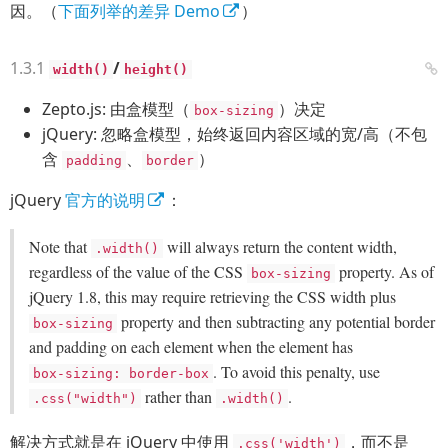
因。（
下面列举的差异 Demo
）
/
width()
height()
Zepto.js: 由盒模型（
）决定
box-sizing
jQuery: 忽略盒模型，始终返回内容区域的宽/高（不包
含
、
）
padding
border
jQuery
官方的说明
：
Note that
will always return the content width,
.width()
regardless of the value of the CSS
property. As of
box-sizing
jQuery 1.8, this may require retrieving the CSS width plus
property and then subtracting any potential border
box-sizing
and padding on each element when the element has
. To avoid this penalty, use
box-sizing: border-box
rather than
.
.css("width")
.width()
解决方式就是在 jQuery 中使用
，而不是
.css('width')