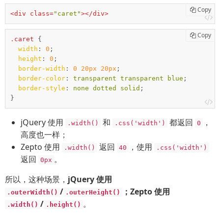
Copy
<
div
class
=
"caret"
>
</
div
>
Copy
.caret
{

width
:
0
;

height
:
0
;

border-width
:
0
20px
20px
;

border-color
:
 transparent transparent blue
;

border-style
:
 none dotted solid
;

}
jQuery 使用
和
都返回
，
.width()
.css('width')
0
高度也一样；
Zepto 使用
返回
，使用
.width()
40
.css('width')
返回
。
0px
所以，这种场景，
jQuery 使用
/
；Zepto 使用
.outerWidth()
.outerHeight()
/
。
.width()
.height()