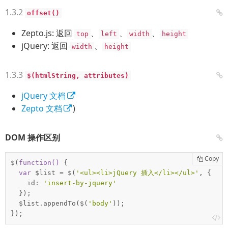
offset()
Zepto.js: 返回
、
、
、
top
left
width
height
jQuery: 返回
、
width
height
$(htmlString, attributes)
jQuery 文档
Zepto 文档
)
DOM 操作区别
Copy
$(
function
(
) 
{

var
 $list = $(
'<ul><li>jQuery 插入</li></ul>'
, {

    id: 
'insert-by-jquery'
  });

  $list.appendTo($(
'body'
));

});