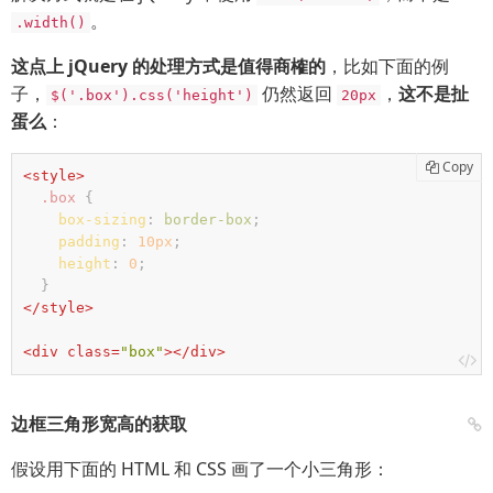
。
.width()
这点上 jQuery 的处理方式是值得商榷的
，比如下面的例
子，
仍然返回
，
这不是扯
$('.box').css('height')
20px
蛋么
：
Copy
<
style
>
.box
{

box-sizing
:
 border-box
;

padding
:
10px
;

height
:
0
;

  }
</
style
>
<
div
class
=
"box"
>
</
div
>
边框三角形宽高的获取
假设用下面的 HTML 和 CSS 画了一个小三角形：