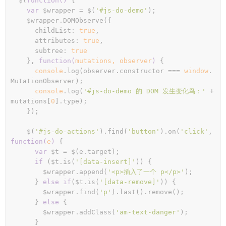
  $(
function
(
) 
{

var
 $wrapper = $(
'#js-do-demo'
);

    $wrapper.DOMObserve({

      childList: 
true
,

      attributes: 
true
,

      subtree: 
true
    }, 
function
(
mutations, observer
) 
{

console
.log(observer.constructor === 
window
.
MutationObserver);

console
.log(
'#js-do-demo 的 DOM 发生变化鸟：'
 + 
mutations[
0
].type);

    });

    $(
'#js-do-actions'
).find(
'button'
).on(
'click'
, 
function
(
e
) 
{

var
 $t = $(e.target);

if
 ($t.is(
'[data-insert]'
)) {

        $wrapper.append(
'<p>插入了一个 p</p>'
);

      } 
else
if
($t.is(
'[data-remove]'
)) {

        $wrapper.find(
'p'
).last().remove();

      } 
else
 {

        $wrapper.addClass(
'am-text-danger'
);

      }
