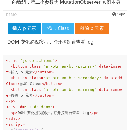
的数组，第二个参数为 MutationObserver 实例本身。
Copy
插入 p 元素
添加 Class
移除 p 元素
DOM 变化监视演示，打开控制台查看 log
<
p
id
=
"js-do-actions"
>
<
button
class
=
"am-btn am-btn-primary"
data-inser
t
>
插入 p 元素
</
button
>
<
button
class
=
"am-btn am-btn-secondary"
data-add
Class
>
添加 Class
</
button
>
<
button
class
=
"am-btn am-btn-warning"
data-remov
e
>
移除 p 元素
</
button
>
</
p
>
<
div
id
=
"js-do-demo"
>
<
p
>
DOM 变化监视演示，打开控制台查看 log
</
p
>
</
div
>
<
script
>